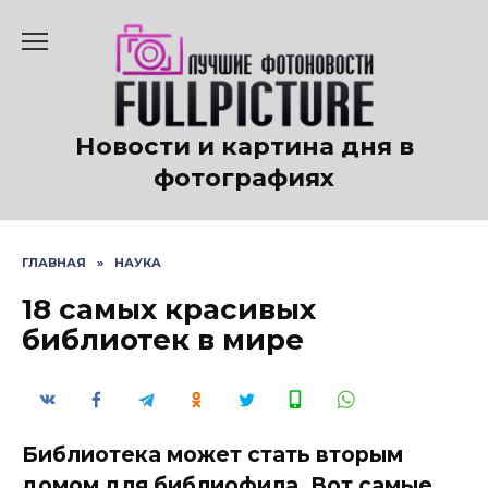
Перейти
к
содержанию
Новости и картина дня в
фотографиях
ГЛАВНАЯ
»
НАУКА
18 самых красивых
библиотек в мире
Библиотека может стать вторым
домом для библиофила. Вот самые