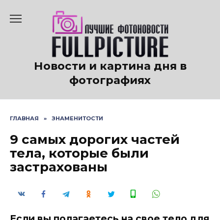
Перейти
к
содержанию
Новости и картина дня в
фотографиях
ГЛАВНАЯ
»
ЗНАМЕНИТОСТИ
9 самых дорогих частей
тела, которые были
застрахованы
Если вы полагаетесь на свое тело для