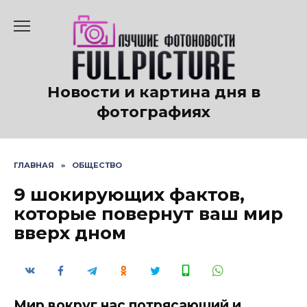
Перейти
к
содержанию
Новости и картина дня в
фотографиях
ГЛАВНАЯ
»
ОБЩЕСТВО
9 шокирующих фактов,
которые повернут ваш мир
вверх дном
Мир вокруг нас потрясающий и