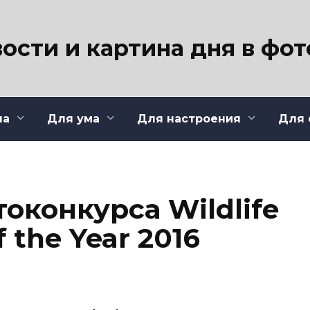
ости и картина дня в фо
ла
Для ума
Для настроения
Для 
оконкурса Wildlife
 the Year 2016