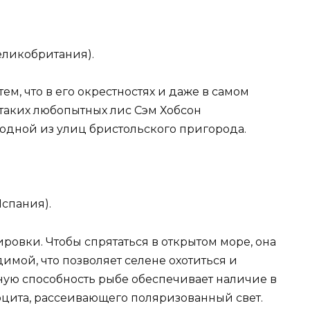
еликобритания).
ем, что в его окрестностях и даже в самом
 таких любопытных лис Сэм Хобсон
одной из улиц бристольского пригорода.
Испания).
ровки. Чтобы спрятаться в открытом море, она
имой, что позволяет селене охотиться и
ную способность рыбе обеспечивает наличие в
оцита, рассеивающего поляризованный свет.