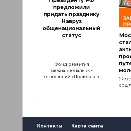
Президенту РФ
предложили
придать празднику
Навруз
общенациональный
статус
Мос
ста
акт
про
пут
Фонд развития
мол
межнациональных
отношений «Полилог» в
Жите
вошл
Контакты
Карта сайта