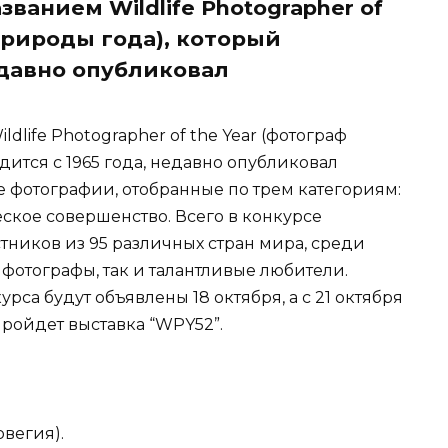
ванием Wildlife Photographer of
природы года), который
едавно опубликовал
life Photographer of the Year (фотограф
ится с 1965 года, недавно опубликовал
е фотографии, отобранные по трем категориям:
еское совершенство. Всего в конкурсе
тников из 95 различных стран мира, среди
фотографы, так и талантливые любители.
са будут объявлены 18 октября, а с 21 октября
ройдет выставка “WPY52”.
рвегия).