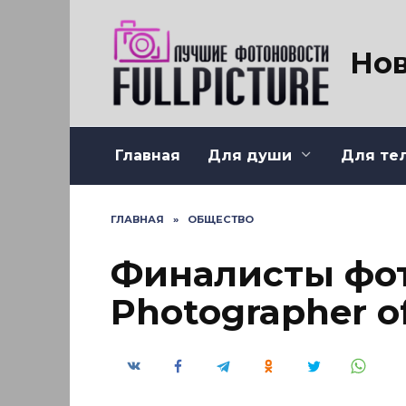
Перейти
к
содержанию
Нов
Главная
Для души
Для те
ГЛАВНАЯ
»
ОБЩЕСТВО
Финалисты фот
Photographer of