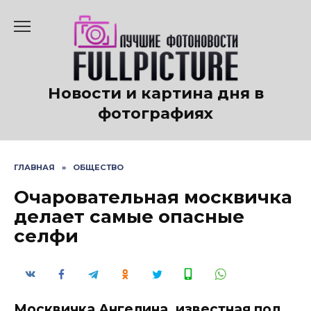
Перейти
к
содержанию
Новости и картина дня в
фотографиях
ГЛАВНАЯ
»
ОБЩЕСТВО
Очаровательная москвичка
делает самые опасные
селфи
Москвичка Ангелина, известная под