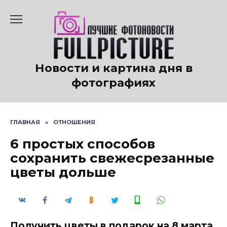
Перейти
к
содержанию
Новости и картина дня в
фотографиях
ГЛАВНАЯ
»
ОТНОШЕНИЯ
6 простых способов
сохранить свежесрезанные
цветы дольше
Получить цветы в подарок на 8 марта