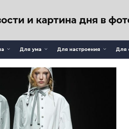
ости и картина дня в фо
ла
Для ума
Для настроения
Для 