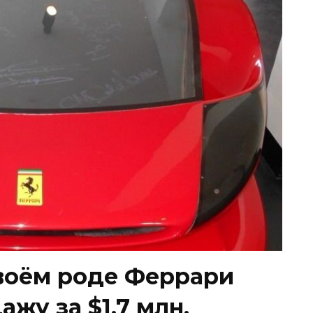
воём роде Феррари
жу за $1,7 млн.