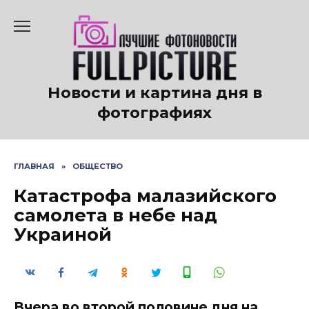
Перейти
к
содержанию
Новости и картина дня в
фотографиях
ГЛАВНАЯ
»
ОБЩЕСТВО
Катастрофа малазийского
самолета в небе над
Украиной
Вчера во второй половине дня на