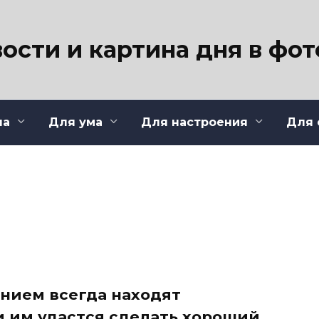
ости и картина дня в фо
ла
Для ума
Для настроения
Для 
нием всегда находят
и им удастся сделать хороший