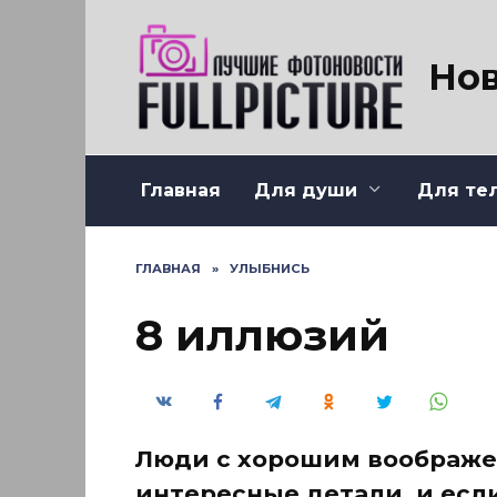
Перейти
к
содержанию
Нов
Главная
Для души
Для те
ГЛАВНАЯ
»
УЛЫБНИСЬ
8 иллюзий
Люди с хорошим воображе
интересные детали, и есл