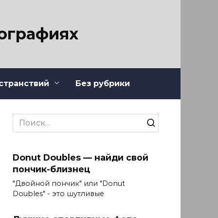
тографиях
странствий
Без рубрики
Search
for:
Donut Doubles — найди свой
пончик-близнец
"Двойной пончик" или "Donut
Doubles" - это шутливые