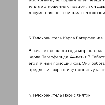
всю команду телохранителей певца. И 
теплые отношения с певцом, и он да
документального фильма о его жизни 
3. Телохранитель Карла Лагерфельда.
В начале прошлого года мир потерял
Карла Лагерфельда. 44-летний Себас
его личным помощником. Они работал
предложил охраннику принять участи
4. Телохранитель Пэрис Хилтон.