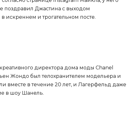
согласно странице Instagram Майкла, у него
же поздравил Джастина с выходом
в искреннем и трогательном посте.
 креативного директора дома моды Chanel
тьен Жондо был телохранителем модельера и
и вместе в течение 20 лет, и Лагерфельд даже
е в шоу Шанель.