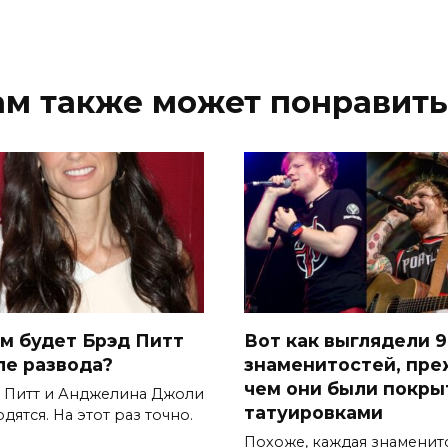
ам также может понравить
ем будет Брэд Питт
Вот как выглядели 9
ле развода?
знаменитостей, пр
чем они были покр
 Питт и Анджелина Джоли
татуировками
дятся. На этот раз точно.
Похоже, каждая знаменит