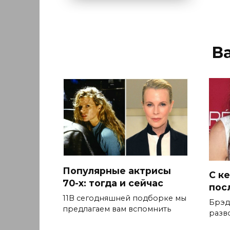
В
Популярные актрисы
С к
70-х: тогда и сейчас
пос
11В сегодняшней подборке мы
Брэд
предлагаем вам вспомнить
разво