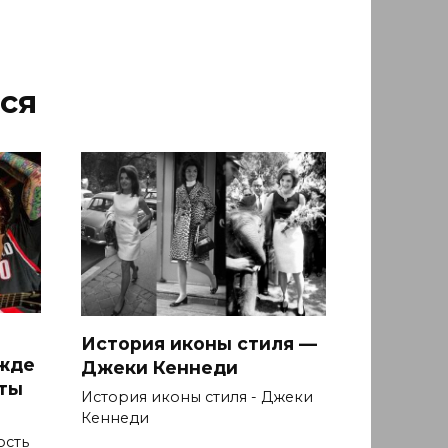
ся
История иконы стиля —
ежде
Джеки Кеннеди
ыты
История иконы стиля - Джеки
Кеннеди
ость