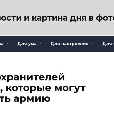
ости и картина дня в фо
ла
Для ума
Для настроения
Для 
охранителей
, которые могут
ать армию