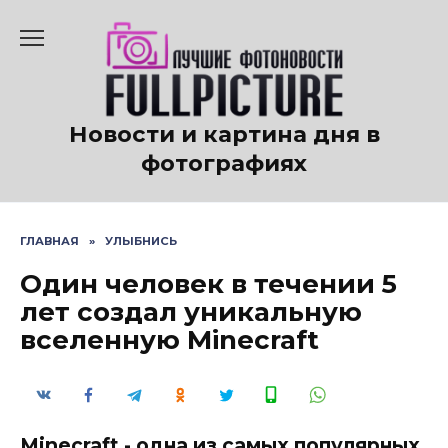
Перейти
к
содержанию
Новости и картина дня в
фотографиях
ГЛАВНАЯ
»
УЛЫБНИСЬ
Один человек в течении 5
лет создал уникальную
вселенную Minecraft
Minecraft - одна из самых популярных