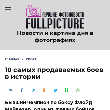
Перейти
к
содержанию
Новости и картина дня в
фотографиях
ГЛАВНАЯ
»
СПОРТ
10 самых продаваемых боев
в истории
Бывший чемпион по боксу Флойд
Мэйвезер, один из лучших бойцов