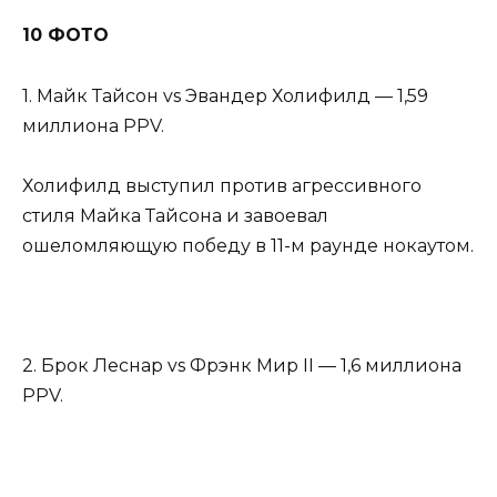
10 ФОТО
1. Майк Тайсон vs Эвандер Холифилд — 1,59
миллиона PPV.
Холифилд выступил против агрессивного
стиля Майка Тайсона и завоевал
ошеломляющую победу в 11-м раунде нокаутом.
2. Брок Леснар vs Фрэнк Мир II — 1,6 миллиона
PPV.