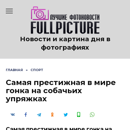
Перейти
к
содержанию
Новости и картина дня в
фотографиях
ГЛАВНАЯ
»
СПОРТ
Самая престижная в мире
гонка на собачьих
упряжках
Самая престижная в мире гонка на