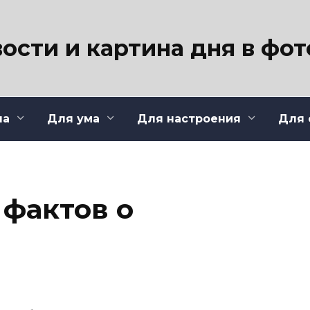
ости и картина дня в фо
ла
Для ума
Для настроения
Для 
 фактов о