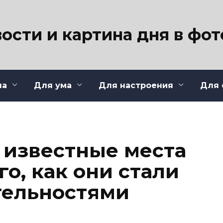
ости и картина дня в фо
ла
Для ума
Для настроения
Для 
 известные места
го, как они стали
тельностями