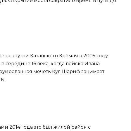
а. Открытие моста сократило время в пути до
оена внутри Казанского Кремля в 2005 году.
в середине 16 века, когда войска Ивана
труированная мечеть Кул Шариф занимает
ы.
 2014 года это был жилой район с