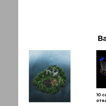
В
10 
оте