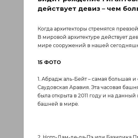
действует девиз – чем бол
Когда архитекторы стремятся превзой
В мировой архитектуре действует дев
мире сооружений в нашей сегодняш
15 ФОТО
1. Абрадж аль-Бейт – самая большая и
Саудовская Аравия. Эта часовая баш
была открыта в 2011 году и на данны
башней в мире.
2. Нотр-Дам-де-ла-Пэ или Базилика 