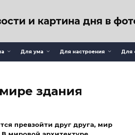
ости и картина дня в фо
ла
Для ума
Для настроения
Для 
мире здания
тся превзойти друг друга, мир
 В мировой архитектуре