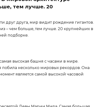
ьше, тем лучше. 20
ти друг друга, мир видит рождение гигантов.
из – чем больше, тем лучше. 20 крупнейших в
ней подборке.
 самая высокая башня с часами в мире.
ня побила несколько мировых рекордов. Она
й момент является самой высокой часовой
Пресвятой Девы Марии Мира. Самая большая