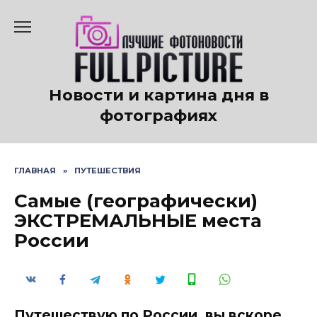
Перейти
к
содержанию
Новости и картина дня в
фотографиях
ГЛАВНАЯ
»
ПУТЕШЕСТВИЯ
Самые (географически)
ЭКСТРЕМАЛЬНЫЕ места
России
Путешествую по России, вы вскоре