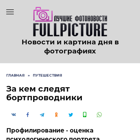
Перейти
к
содержанию
Новости и картина дня в
фотографиях
ГЛАВНАЯ
»
ПУТЕШЕСТВИЯ
За кем следят
бортпроводники
Профилирование - оценка
психологического портрета