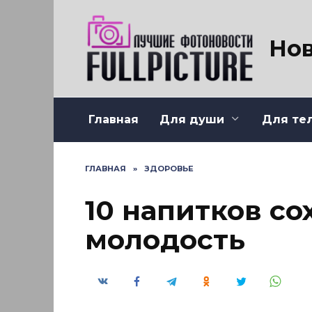
Перейти
к
содержанию
Нов
Главная
Для души
Для те
ГЛАВНАЯ
»
ЗДОРОВЬЕ
10 напитков с
молодость