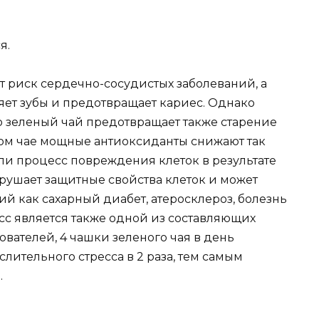
я.
ет риск сердечно-сосудистых заболеваний, а
ет зубы и предотвращает кариес. Однако
о зеленый чай предотвращает также старение
ом чае мощные антиоксиданты снижают так
и процесс повреждения клеток в результате
рушает защитные свойства клеток и может
ий как сахарный диабет, атеросклероз, болезнь
есс является также одной из составляющих
ователей, 4 чашки зеленого чая в день
лительного стресса в 2 раза, тем самым
.