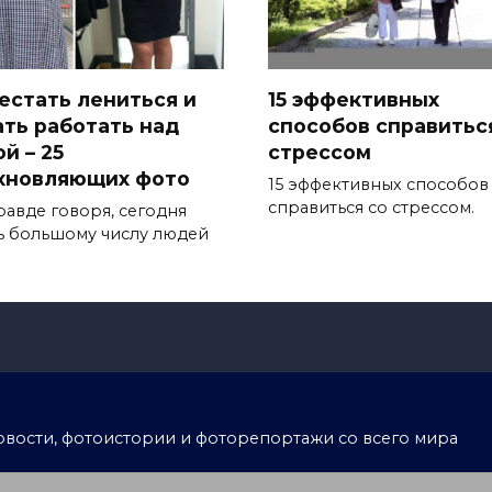
естать лениться и
15 эффективных
ать работать над
способов справитьс
й – 25
стрессом
хновляющих фото
15 эффективных способов
справиться со стрессом.
равде говоря, сегодня
ь большому числу людей
тоновости, фотоистории и фоторепортажи со всего мира