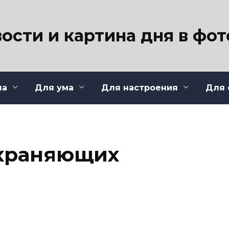
ости и картина дня в фо
ла
Для ума
Для настроения
Для 
охраняющих