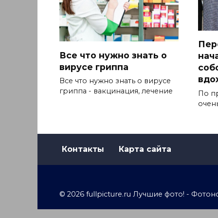
Пер
Все что нужно знать о
нач
вирусе гриппа
собо
вдо
Все что нужно знать о вирусе
гриппа - вакцинация, лечение
По п
очен
Контакты
Карта сайта
© 2026 fullpicture.ru Лучшие фото! - Фо