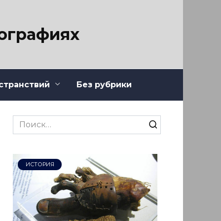
тографиях
странствий
Без рубрики
Search
for:
ИСТОРИЯ