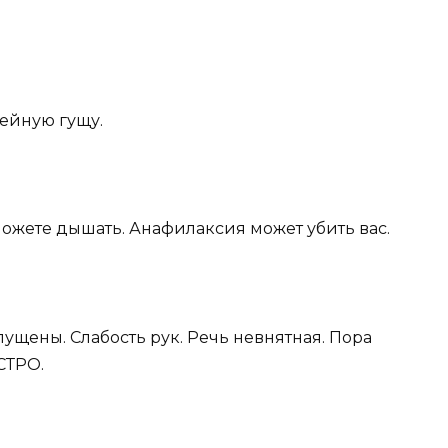
офейную гущу.
 можете дышать. Анафилаксия может убить вас.
пущены. Слабость рук. Речь невнятная. Пора
СТРО.