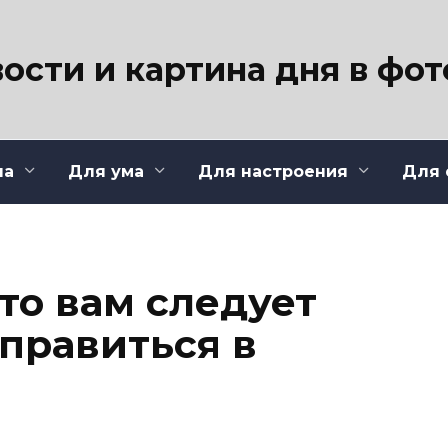
ости и картина дня в фо
ла
Для ума
Для настроения
Для 
что вам следует
правиться в