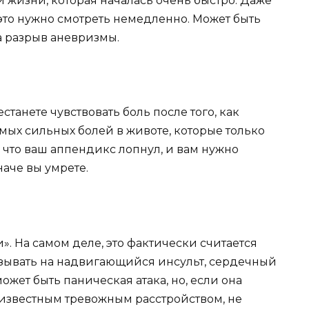
ей жизни, которая началась очень быстро. Даже
это нужно смотреть немедленно. Может быть
на разрыв аневризмы.
естанете чувствовать боль после того, как
амых сильных болей в животе, которые только
, что ваш аппендикс лопнул, и вам нужно
аче вы умрете.
. На самом деле, это фактически считается
зывать на надвигающийся инсульт, сердечный
ожет быть паническая атака, но, если она
с известным тревожным расстройством, не