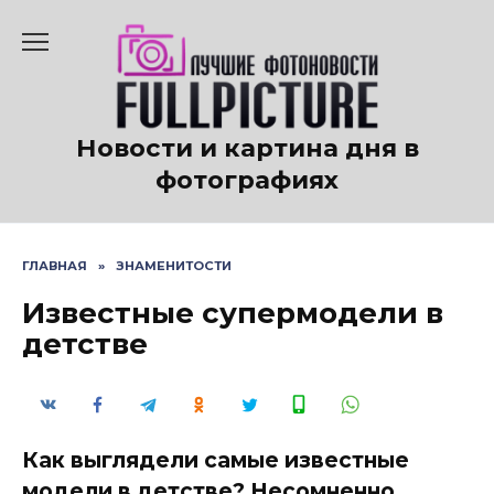
Перейти
к
содержанию
Новости и картина дня в
фотографиях
ГЛАВНАЯ
»
ЗНАМЕНИТОСТИ
Известные супермодели в
детстве
Как выглядели самые известные
модели в детстве? Несомненно,