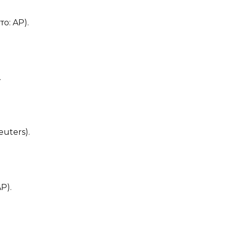
о: AP).
.
uters).
P).