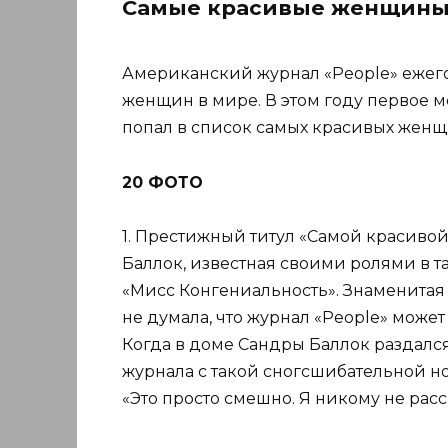
Самые красивые женщины в
Американский журнал «People» ежег
женщин в мире. В этом году первое м
попал в список самых красивых женщи
20 ФОТО
1. Престижный титул «Самой красиво
Баллок, известная своими ролями в т
«Мисс Конгениальность». Знаменитая 
не думала, что журнал «People» може
Когда в доме Сандры Баллок раздалс
журнала с такой сногсшибательной но
«Это просто смешно. Я никому не расск