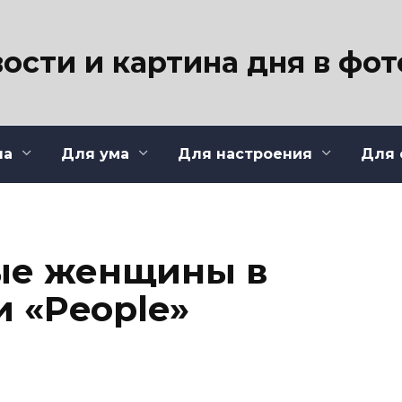
ости и картина дня в фо
ла
Для ума
Для настроения
Для 
ые женщины в
и «People»