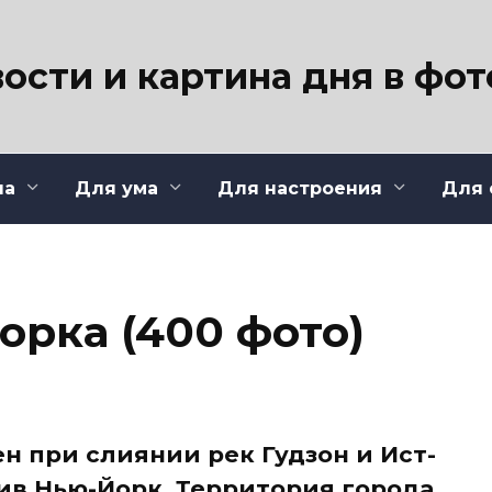
ости и картина дня в фо
ла
Для ума
Для настроения
Для 
орка (400 фото)
н при слиянии рек Гудзон и Ист-
лив Нью-Йорк. Территория города