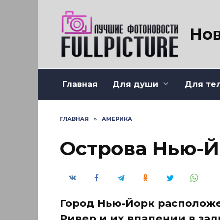
Перейти
к
содержанию
Нов
Главная
Для души
Для те
ГЛАВНАЯ
»
АМЕРИКА
Острова Нью-Й
Город Нью-Йорк расположе
Ривер и их впадении в за