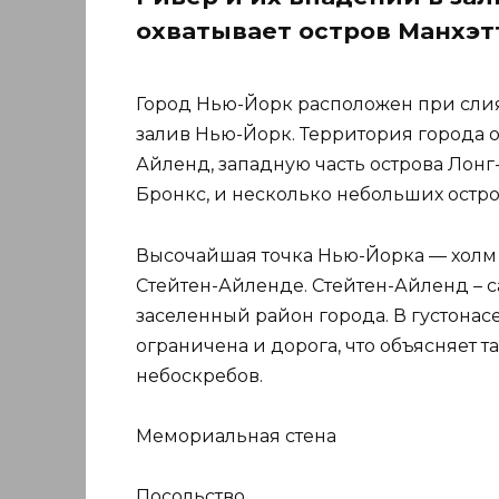
охватывает остров Манхэт
Город Нью-Йорк расположен при слия
залив Нью-Йорк. Территория города ох
Айленд, западную часть острова Лон
Бронкс, и несколько небольших остр
Высочайшая точка Нью-Йорка — холм Т
Стейтен-Айленде. Стейтен-Айленд – 
заселенный район города. В густона
ограничена и дорога, что объясняет 
небоскребов.
Мемориальная стена
Посольство