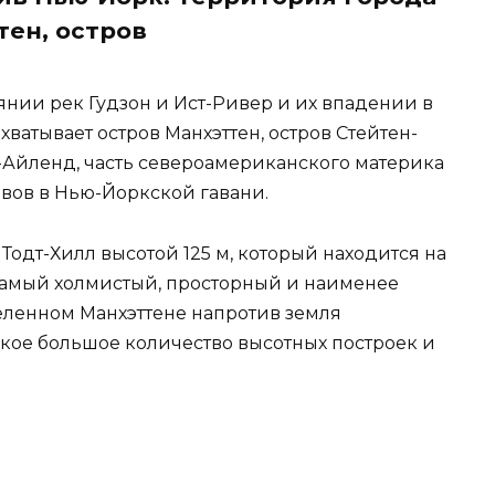
тен, остров
нии рек Гудзон и Ист-Ривер и их впадении в
ватывает остров Манхэттен, остров Стейтен-
г-Айленд, часть североамериканского материка
овов в Нью-Йоркской гавани.
одт-Хилл высотой 125 м, который находится на
самый холмистый, просторный и наименее
селенном Манхэттене напротив земля
такое большое количество высотных построек и