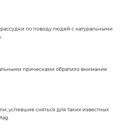
драссудки по поводу людей с натуральными
.
инальными прическами обратило внимание
ели, успевшие сняться для таких известных
Mag.