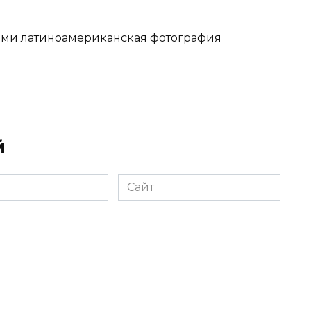
ами латиноамериканская фотография
й
Сайт