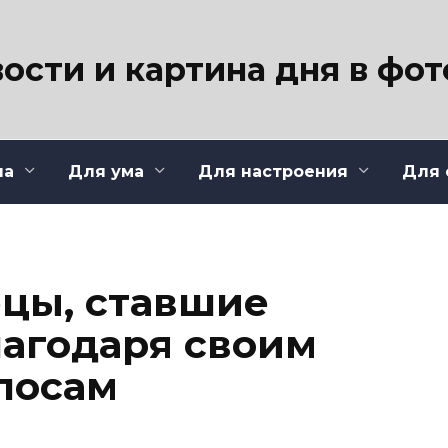
ости и картина дня в фо
ла
Для ума
Для настроения
Для 
цы, ставшие
агодаря своим
лосам