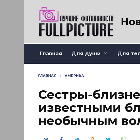
Перейти
к
содержанию
Нов
Главная
Для души
Для те
ГЛАВНАЯ
»
АМЕРИКА
Сестры-близне
известными бл
необычным во