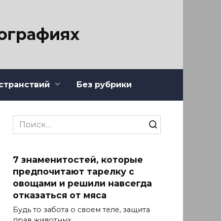
тографиях
странствий
Без рубрики
Search
for:
7 знаменитостей, которые
предпочитают тарелку с
овощами и решили навсегда
отказаться от мяса
Будь то забота о своем теле, защита
прав животных