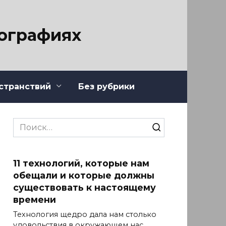
тографиях
странствий
Без рубрики
Search
for:
11 технологий, которые нам
обещали и которые должны
существовать к настоящему
времени
Технология щедро дала нам столько
удовольствия в окружающем нас