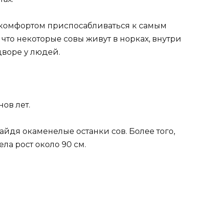
с комфортом приспосабливаться к самым
что некоторые совы живут в норках, внутри
дворе у людей.
ов лет.
айдя окаменелые останки сов. Более того,
ла рост около 90 см.