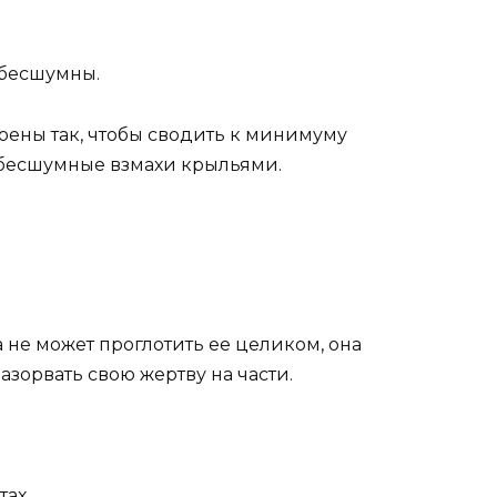
 бесшумны.
оены так, чтобы сводить к минимуму
ь бесшумные взмахи крыльями.
не может проглотить ее целиком, она
азорвать свою жертву на части.
тах.