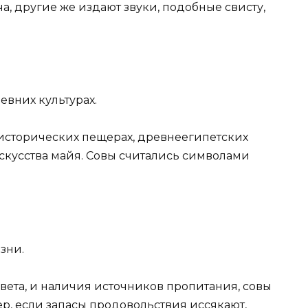
а, другие же издают звуки, подобные свисту,
евних культурах.
исторических пещерах, древнеегипетских
скусства майя. Совы считались символами
зни.
света, и наличия источников пропитания, совы
р, если запасы продовольствия иссякают,