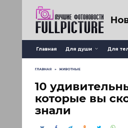
Перейти
к
содержанию
Нов
Главная
Для души
Для те
ГЛАВНАЯ
»
ЖИВОТНЫЕ
10 удивительны
которые вы ско
знали