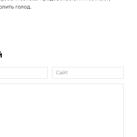
олить голод.
й
Сайт