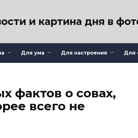
ости и картина дня в фо
ла
Для ума
Для настроения
Для 
х фактов о совах,
рее всего не