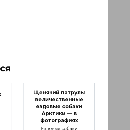
ся
Щенячий патруль:
х
величественные
ездовые собаки
Арктики — в
фотографиях
Ездовые собаки