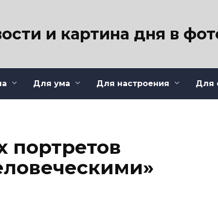
ости и картина дня в фо
ла
Для ума
Для настроения
Для 
х портретов
еловеческими»