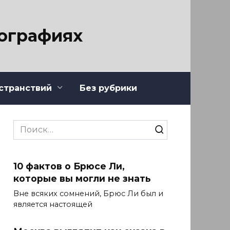
тографиях
странствий
Без рубрики
Search
for:
10 фактов о Брюсе Ли,
которые вы могли не знать
Вне всяких сомнений, Брюс Ли был и
является настоящей