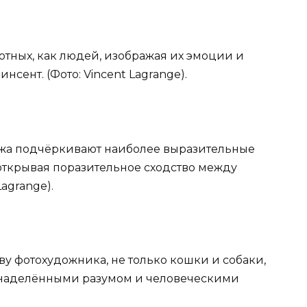
отных, как людей, изображая их эмоции и
сент. (Фото: Vincent Lagrange).
нжа подчёркивают наиболее выразительные
открывая поразительное сходство между
agrange).
ву фотохудожника, не только кошки и собаки,
 наделёнными разумом и человеческими