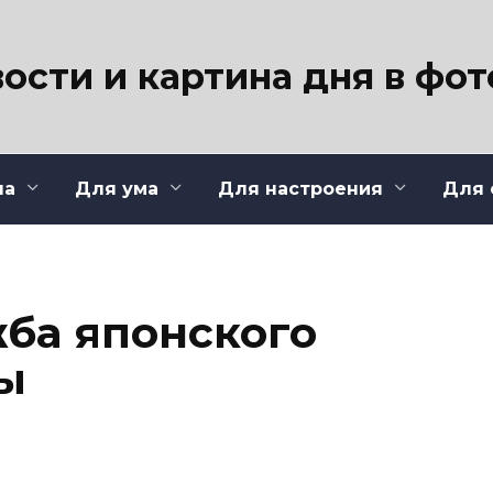
ости и картина дня в фо
ла
Для ума
Для настроения
Для 
жба японского
ы