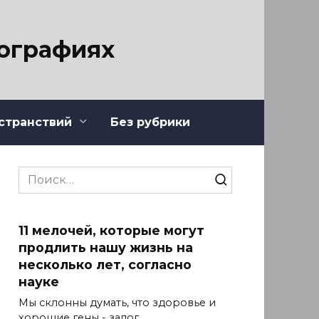
тографиях
странствий
Без рубрики
Search
for:
11 мелочей, которые могут
продлить нашу жизнь на
несколько лет, согласно
науке
Мы склонны думать, что здоровье и
хорошие гены - залог