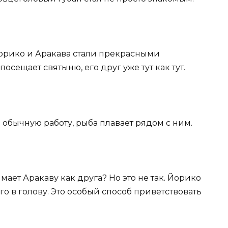
 Йорико и Аракава стали прекрасными
осещает святыню, его друг уже тут как тут.
ю обычную работу, рыба плавает рядом с ним.
мает Аракаву как друга? Но это не так. Йорико
о в голову. Это особый способ приветствовать