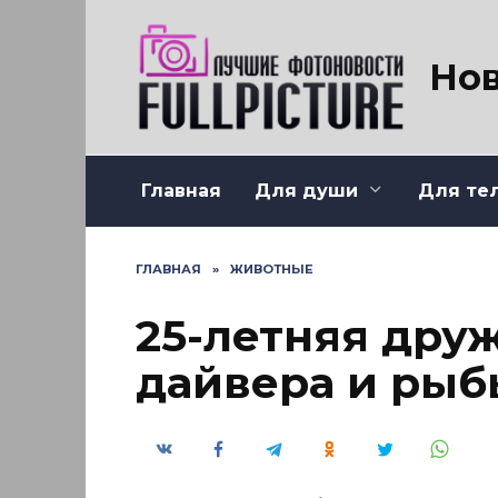
Перейти
к
содержанию
Нов
Главная
Для души
Для те
ГЛАВНАЯ
»
ЖИВОТНЫЕ
25-летняя дру
дайвера и рыб