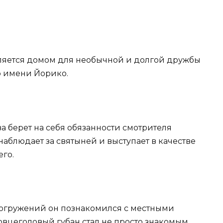
является домом для необычной и долгой дружбы
 имени Йорико.
ва берет на себя обязанности смотрителя
наблюдает за святыней и выступает в качестве
его.
погружений он познакомился с местными
вцеголовый губан стал не просто знакомым.