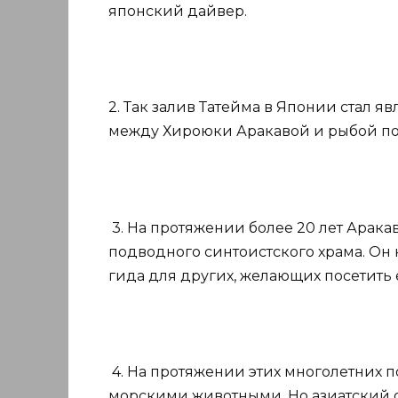
японский дайвер.
2. Так залив Татейма в Японии стал 
между Хироюки Аракавой и рыбой по
3. На протяжении более 20 лет Арака
подводного синтоистского храма. Он 
гида для других, желающих посетить 
4. На протяжении этих многолетних 
морскими животными. Но азиатский о