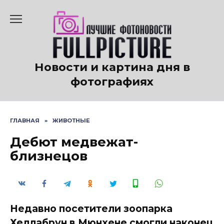
Перейти
к
содержанию
Новости и картина дня в
фотографиях
ГЛАВНАЯ
»
ЖИВОТНЫЕ
Дебют медвежат-
близнецов
Недавно посетители зоопарка
Хеллабрун в Мюнхене смогли наконец