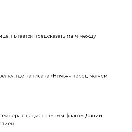
ица, пытается предсказать матч между
арелку, где написана «Ничья» перед матчем
онтейнера с национальным флагом Дании
алией.