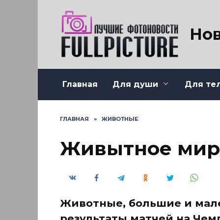
Перейти
к
содержанию
Нов
Главная
Для души
Для те
ГЛАВНАЯ
»
ЖИВОТНЫЕ
Живытное мир
Животные, большие и мал
результаты матчей на Чем