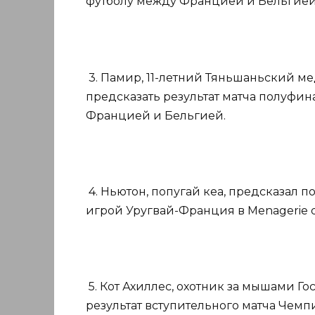
футболу между Францией и Бельгией 
3. Памир, 11-летний Тяньшаньский ме
предсказать результат матча полуфи
Францией и Бельгией.
4. Ньютон, попугай кеа, предсказал 
игрой Уругвай-Франция в Menagerie du
5. Кот Ахиллес, охотник за мышами Г
результат вступительного матча Чемп