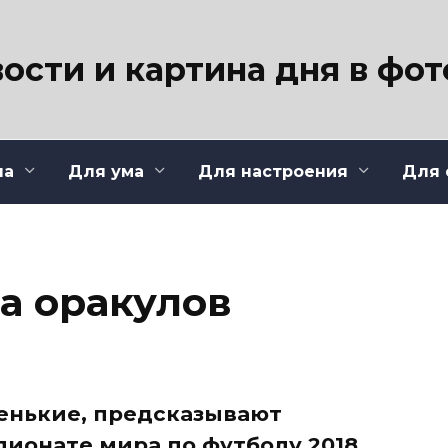
ости и картина дня в фо
ла
Для ума
Для настроения
Для 
а оракулов
енькие, предсказывают
пионате мира по футболу 2018