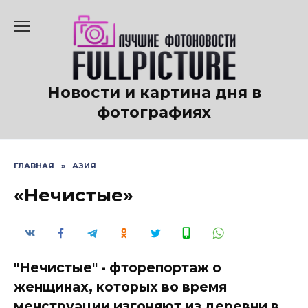
Перейти
к
содержанию
Новости и картина дня в
фотографиях
ГЛАВНАЯ
»
АЗИЯ
«Нечистые»
"Нечистые" - фторепортаж о
женщинах, которых во время
менструации изгоняют из деревни в