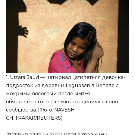
1. Uttara Saud — четырнадцатилетняя девочка-
подросток из деревни Legudsen в Непале с
мокрыми волосами после мытья —
обязательного после «возвращения» в лоно
сообщества. (Фото: NAVESH
CHITRAKAR/REUTERS).
Этот ритуал так укоренился в традиции