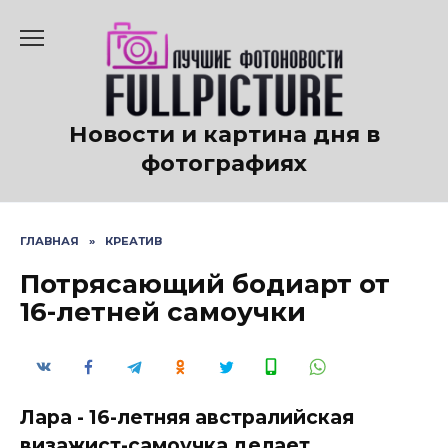
Перейти
к
содержанию
Новости и картина дня в
фотографиях
ГЛАВНАЯ
»
КРЕАТИВ
Потрясающий бодиарт от
16-летней самоучки
Лара - 16-летняя австралийская
визажист-самоучка делает