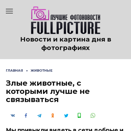
Перейти
к
содержанию
Новости и картина дня в
фотографиях
ГЛАВНАЯ
»
ЖИВОТНЫЕ
Злые животные, с
которыми лучше не
связываться
Мы привыкли видеть в сети добрые и