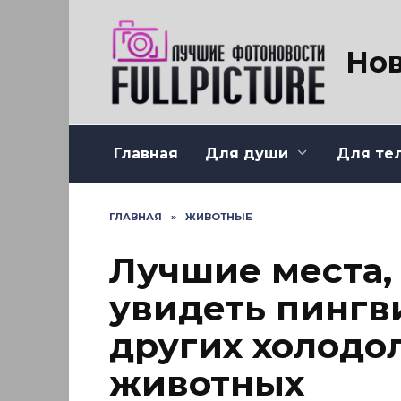
Перейти
к
содержанию
Нов
Главная
Для души
Для те
ГЛАВНАЯ
»
ЖИВОТНЫЕ
Лучшие места,
увидеть пингв
других холод
животных