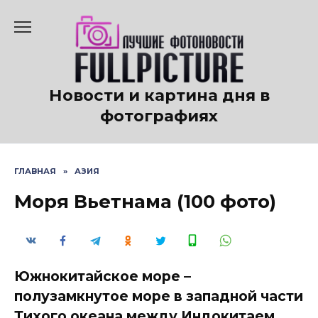
Перейти
к
содержанию
Новости и картина дня в
фотографиях
ГЛАВНАЯ
»
АЗИЯ
Моря Вьетнама (100 фото)
Южнокитайское море –
полузамкнутое море в западной части
Тихого океана между Индокитаем,