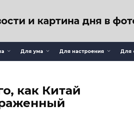
ости и картина дня в фо
ла
Для ума
Для настроения
Для 
го, как Китай
ораженный