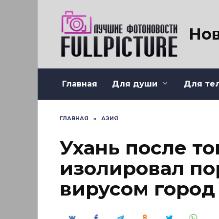
Перейти
к
содержанию
Нов
Главная
Для души
Для те
ГЛАВНАЯ
»
АЗИЯ
Ухань после то
изолировал п
вирусом город