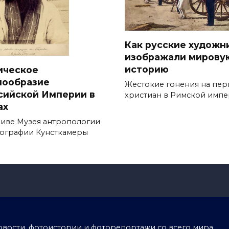
Как русские художн
изображали мирову
историю
ическое
нообразие
Жестокие гонения на пер
сийской Империи в
христиан в Римской имп
ах
хиве Музея антропологии
нографии Кунсткамеры
тоновости, фотоистории и фоторепортажи со всего мира