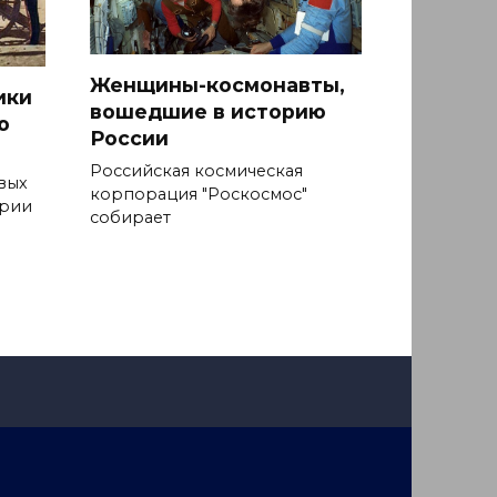
Женщины-космонавты,
ики
вошедшие в историю
ю
России
Российская космическая
вых
корпорация "Роскосмос"
ерии
собирает