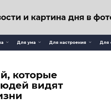
ости и картина дня в фо
ла
Для ума
Для настроения
Для 
й, которые
людей видят
изни