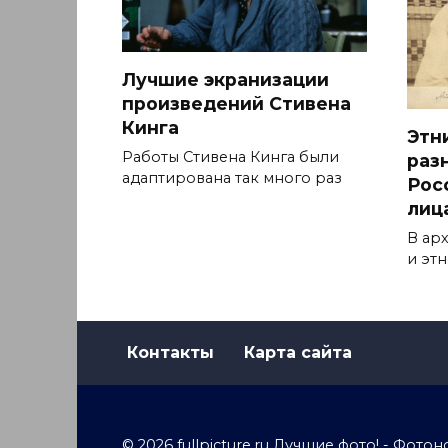
Лучшие экранизации
произведений Стивена
Кинга
Этн
Работы Стивена Кинга были
раз
адаптирована так много раз
Рос
лиц
В ар
и эт
Контакты
Карта сайта
© 2026 fullpicture.ru Лучшие фото! - Фо