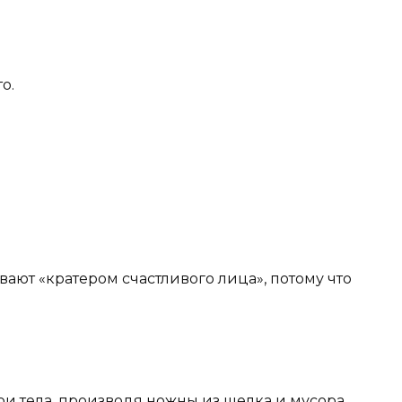
о.
ывают «кратером счастливого лица», потому что
и тела, производя ножны из шелка и мусора,