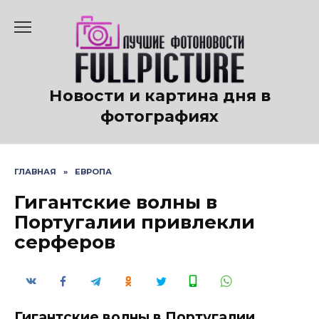
Перейти
к
содержанию
Новости и картина дня в
фотографиях
ГЛАВНАЯ
»
ЕВРОПА
Гигантские волны в
Португалии привлекли
серферов
Гигантские волны в Португалии