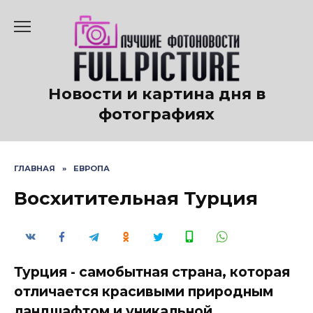
Перейти
к
содержанию
Новости и картина дня в
фотографиях
ГЛАВНАЯ
»
ЕВРОПА
Восхитительная Турция
Турция - самобытная страна, которая
отличается красивыми природным
ландшафтом и уникальной