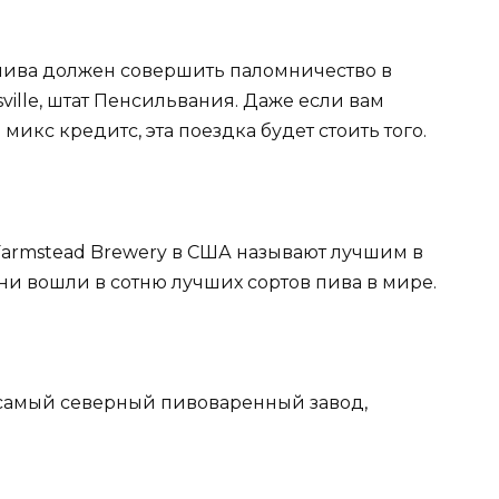
пива должен совершить паломничество в
ille, штат Пенсильвания. Даже если вам
микс кредитс, эта поездка будет стоить того.
l Farmstead Brewery в США называют лучшим в
ни вошли в сотню лучших сортов пива в мире.
o – самый северный пивоваренный завод,