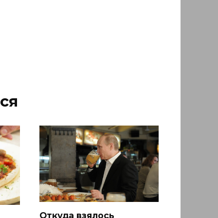
ся
Откуда взялось