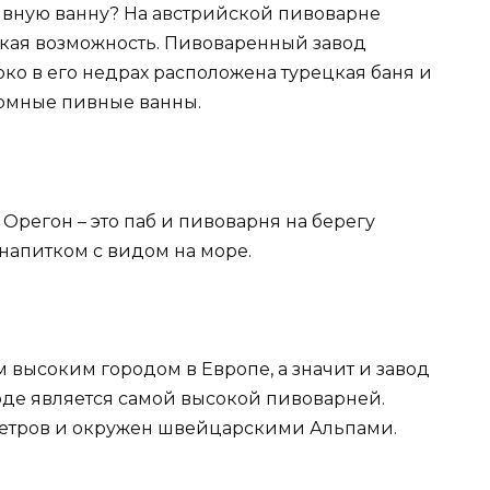
пивную ванну? На австрийской пивоварне
акая возможность. Пивоваренный завод
око в его недрах расположена турецкая баня и
ромные пивные ванны.
е Орегон – это паб и пивоварня на берегу
напитком с видом на море.
 высоким городом в Европе, а значит и завод
ороде является самой высокой пивоварней.
метров и окружен швейцарскими Альпами.