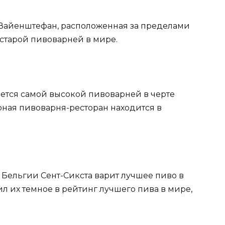
я Вайенштефан, расположенная за пределами
 старой пивоварней в мире.
вляется самой высокой пивоварней в черте
рная пивоварня-ресторан находится в
е Бельгии Сент-Сикста варит лучшее пиво в
ил их темное в рейтинг лучшего пива в мире,