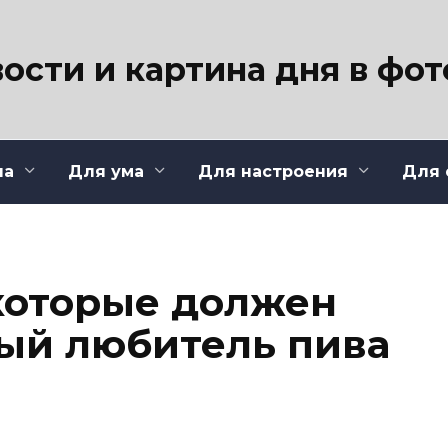
ости и картина дня в фо
ла
Для ума
Для настроения
Для 
 которые должен
ый любитель пива