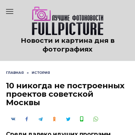
Перейти
к
содержанию
Новости и картина дня в
фотографиях
ГЛАВНАЯ
»
ИСТОРИЯ
10 никогда не построенных
проектов советской
Москвы
Среди далеко идущих программ