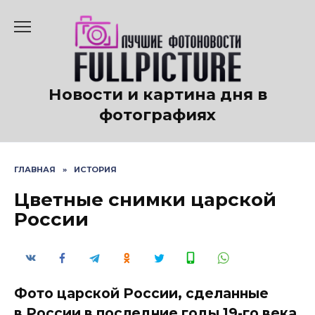
Перейти
к
содержанию
Новости и картина дня в
фотографиях
ГЛАВНАЯ
»
ИСТОРИЯ
Цветные снимки царской
России
Фото царской России, сделанные
в России в последние годы 19-го века.