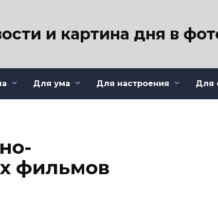
ости и картина дня в фо
ла
Для ума
Для настроения
Для 
но-
их фильмов