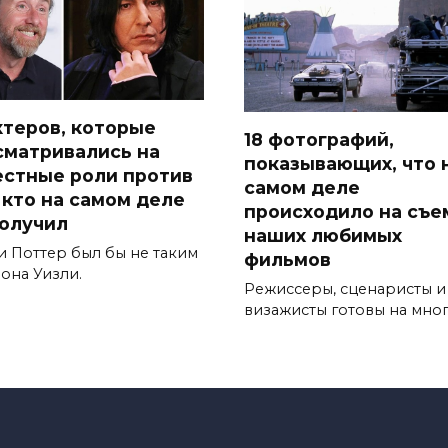
актеров, которые
18 фотографий,
сматривались на
показывающих, что 
естные роли против
самом деле
, кто на самом деле
происходило на съе
получил
наших любимых
и Поттер был бы не таким
фильмов
она Уизли.
Режиссеры, сценаристы и
визажисты готовы на мно