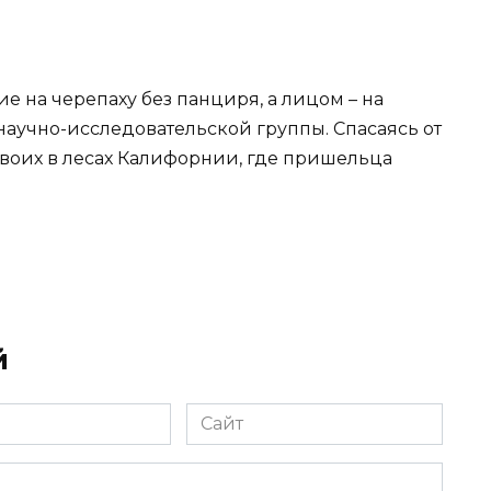
 на черепаху без панциря, а лицом – на
 научно-исследовательской группы. Спасаясь от
своих в лесах Калифорнии, где пришельца
й
Сайт