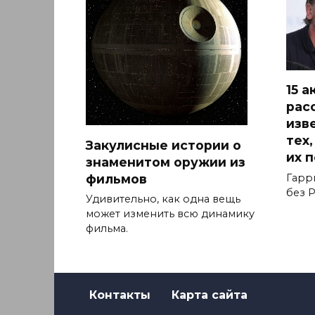
15 
рас
изв
тех
Закулисные истории о
их 
знаменитом оружии из
фильмов
Гарр
без Р
Удивительно, как одна вещь
может изменить всю динамику
фильма.
Контакты
Карта сайта