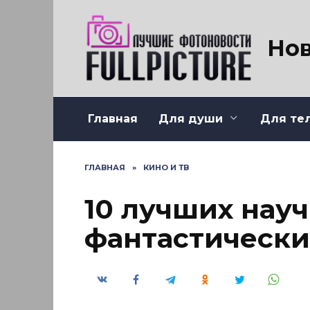
Перейти
к
содержанию
Нов
Главная
Для души
Для те
ГЛАВНАЯ
»
КИНО И ТВ
10 лучших науч
фантастическ