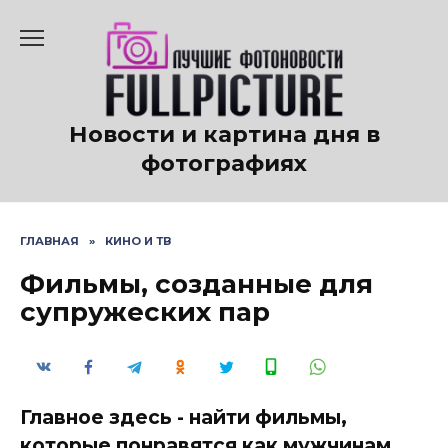
Перейти
к
содержанию
Новости и картина дня в
фотографиях
ГЛАВНАЯ
»
КИНО И ТВ
Фильмы, созданные для
супружеских пар
Главное здесь - найти фильмы,
которые понравятся как мужчинам,