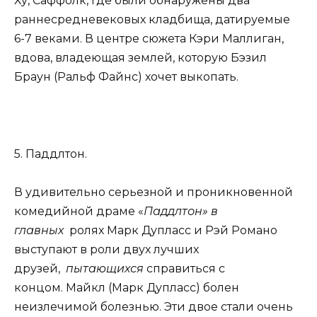
Ху, Саффолк, где были обнаружены два
раннесредневековых кладбища, датируемые
6-7 веками. В центре сюжета Кэри Маллиган,
вдова, владеющая землей, которую Бэзил
Браун (Ральф Файнс) хочет выкопать.
5. Паддлтон.
В удивительно серьезной и проникновенной
комедийной драме «
Паддлтон» в
главных
ролях Марк Дупласс и Рэй Романо
выступают в роли двух лучших
друзей,
пытающихся
справиться с
концом. Майкл (Марк Дупласс) болен
неизлечимой болезнью. Эти двое стали очень