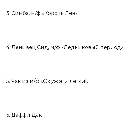
3. Симба, м/ф «Король Лев».
4. Ленивец Сид, м/ф «Ледниковый период».
5. Чак из м/ф «Ох уж эти детки!».
6. Даффи Дак.