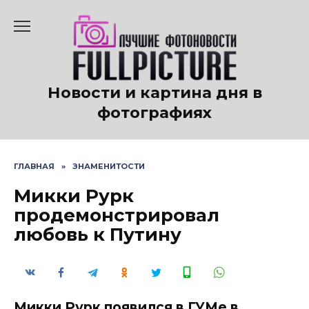
Перейти
к
содержанию
Новости и картина дня в
фотографиях
ГЛАВНАЯ
»
ЗНАМЕНИТОСТИ
Микки Рурк
продемонстрировал
любовь к Путину
Микки Рурк появился в ГУМе в