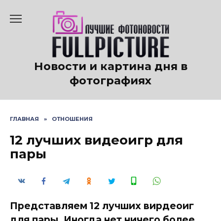
Перейти
к
содержанию
Новости и картина дня в
фотографиях
ГЛАВНАЯ
»
ОТНОШЕНИЯ
12 лучших видеоигр для
пары
Представляем 12 лучших вирдеоиг
для пары. Иногда нет ничего более