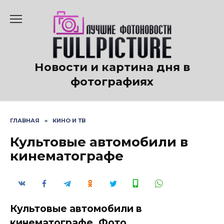
Перейти
к
содержанию
Новости и картина дня в
фотографиях
ГЛАВНАЯ
»
КИНО И ТВ
Культовые автомобили в
кинематографе
Культовые автомобили в
кинематографе. Фото