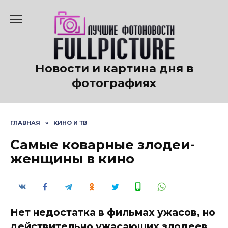
Перейти
к
содержанию
Новости и картина дня в
фотографиях
ГЛАВНАЯ
»
КИНО И ТВ
Самые коварные злодеи-
женщины в кино
Нет недостатка в фильмах ужасов, но
действительно ужасающих злодеев