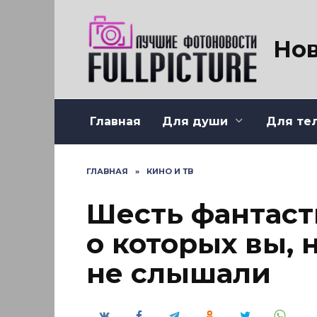
Перейти
к
содержанию
Нов
Главная
Для души
Для те
ГЛАВНАЯ
»
КИНО И ТВ
Шесть фантаст
о которых вы, 
не слышали