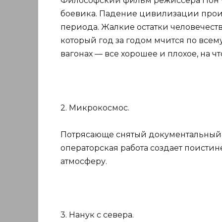
Философский фильм режиссера Пон Ч
боевика. Падение цивилизации прои
периода. Жалкие остатки человечест
который год за годом мчится по всему 
вагонах — все хорошее и плохое, на ч
2. Микрокосмос.
Потрясающе снятый документальный 
операторская работа создает поисти
атмосферу.
3. Нанук с севера.