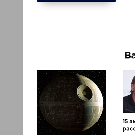
В
15 
рас