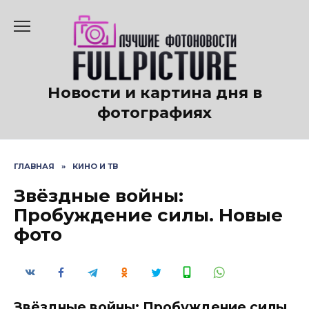
Перейти
к
содержанию
Новости и картина дня в
фотографиях
ГЛАВНАЯ
»
КИНО И ТВ
Звёздные войны:
Пробуждение силы. Новые
фото
Звёздные войны: Пробуждение силы.